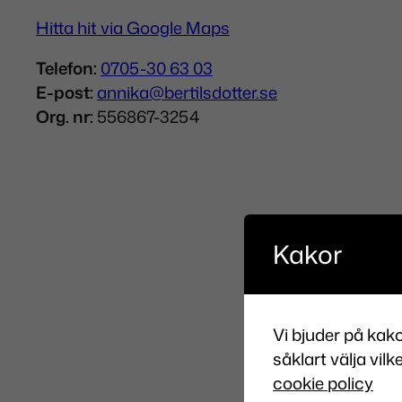
Hitta hit via Google Maps
Telefon:
0705-30 63 03
E-post:
annika@bertilsdotter.se
Org. nr:
556867-3254
Kakor
Vi bjuder på kako
såklart välja vilk
cookie policy