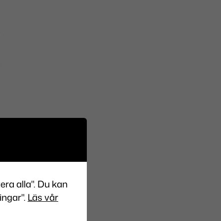
era alla". Du kan
ingar".
Läs vår