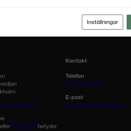
Inställningar
Kontakt
en
Telefon
medjan
0705-30 63 03
ckholm
E-post
via Google Maps
annika@bertilsdotter.se
me
eller
Facebook
betyder