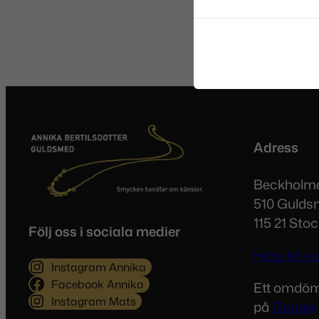
Adress
Beckholm
510 Gulds
115 21 Sto
Följ oss i sociala medier
Hitta hit 
Instagram Annika
Facebook Annika
Ett omdö
Instagram Mats
på
Google