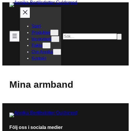
Hoppa
till
innehåll
Start
Produkter
Sök
Inspiration
Fakta
Om Annika
Kontakt
Mina armband
Följ oss i sociala medier