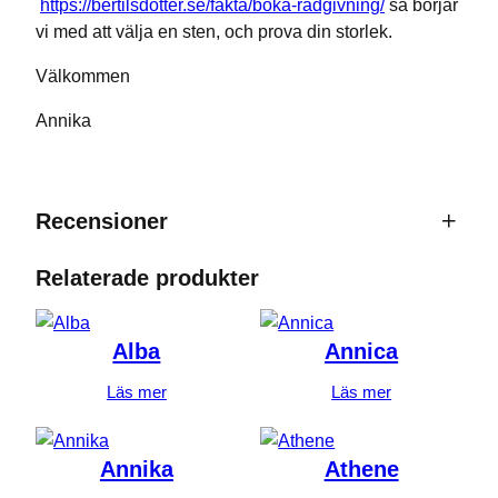
https://bertilsdotter.se/fakta/boka-radgivning/
så börjar
vi med att välja en sten, och prova din storlek.
Välkommen
Annika
Recensioner
0 recensioner av Hedvig
Relaterade produkter
Bli först med att recensera ”Hedvig”
Alba
Annica
Din e-postadress kommer inte publiceras.
Läs mer
Läs mer
Obligatoriska fält är märkta
*
Ditt betyg
*
Annika
Athene
Din recension
*