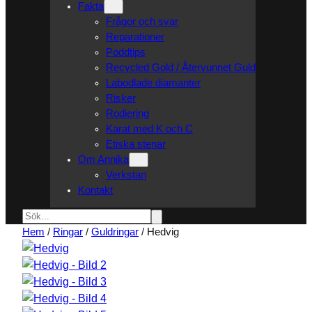
Fakta
Frågor och svar
Reparationer
Poddtips
Recycled Gold / Återvunnet Guld
Labodlade diamanter
Risker
Rodiering
Karat med K och C
Etiska stenar
Om Annika
Verkstan
Kontakt
Sök
Hem
/
Ringar
/
Guldringar
/ Hedvig