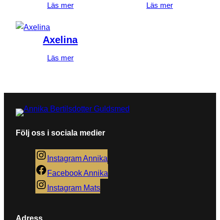
Läs mer
Läs mer
Axelina
Läs mer
Namn
*
E-post
*
Följ oss i sociala medier
Instagram Annika
Denna webbplats använder Akismet för att minska
Facebook Annika
skräppost.
Lär dig om hur din kommentarsdata
Instagram Mats
bearbetas
.
Adress