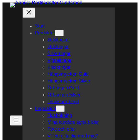
Hoppa
till
innehåll
Start
Produkter
Guldtackor
Guldringar
Silverringar
Vigselringar
Klackringar
Hängsmycken Guld
Hängsmycken Silver
Örhängen Guld
Örhängen Silver
Tennisarmband
Inspiration
Tidsbokning
Mina kunders egna bilder
Före och efter
Vill du gifta dig med mig?