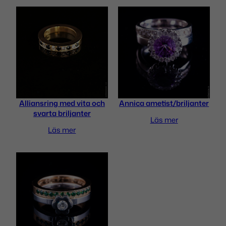
Alliansring med vita och
Annica ametist/briljanter
svarta briljanter
Namn
*
Läs mer
Läs mer
E-post
*
Denna webbplats använder Akismet för att