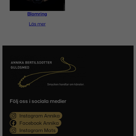
minska skräppost.
Lär dig om hur din
kommentarsdata bearbetas
.
Blomring
Läs mer
Följ oss i sociala medier
Instagram Annika
Facebook Annika
Instagram Mats