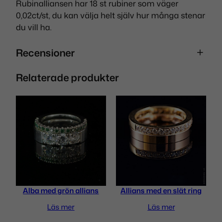
Rubinalliansen har 18 st rubiner som väger
0,02ct/st, du kan välja helt själv hur många stenar
du vill ha.
Recensioner
Relaterade produkter
0 recensioner av Helallians och
rubinallians
Bli först med att recensera ”Helallians
och rubinallians”
Din e-postadress kommer inte publiceras.
Obligatoriska fält är märkta
*
Ditt betyg
*
Alba med grön allians
Allians med en slät ring
Läs mer
Läs mer
Din recension
*