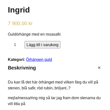
Ingrid
7 900,00
kr
Guldörhänge med en rosasafir.
I
Lägg till i varukorg
n
g
Kategori:
Örhängen guld
r
Nödvändiga
Beskrivning
i
Dessa kakor
går inte att
d
välja bort. De
m
behövs för
Du kan få det här örhänget med vilken färg du vill på
ä
att hemsidan
stenen, blå safir, röd rubin, briljant..?
över huvud
n
taget ska
g
mejla/messa/ring mig så tar jag fram dom stenarna du
fungera.
d
vill titta på