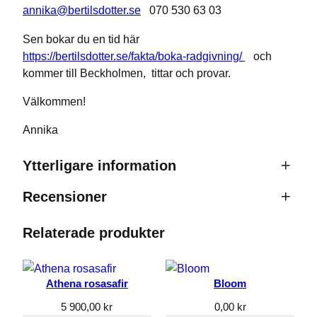
annika@bertilsdotter.se
070 530 63 03
Statistik
För att vi
Sen bokar du en tid här
ska kunna
https://bertilsdotter.se/fakta/boka-radgivning/
och
förbättra
kommer till Beckholmen, tittar och provar.
hemsidans
funktionalitet
och
Välkommen!
uppbyggnad,
baserat på
Annika
hur
hemsidan
Ytterligare information
används.
Recensioner
Attribut
Värde
Dimensioner
5 mm
Upplevelse
För att vår
Relaterade produkter
0 recensioner av Ingrid
hemsida
ska
prestera så
Bli först med att recensera ”Ingrid”
bra som
Athena rosasafir
Bloom
möjligt
Din e-postadress kommer inte publiceras.
5 900,00
kr
0,00
kr
under ditt