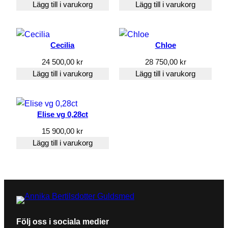
Obligatoriska fält är märkta
*
besök. Om
Lägg till i varukorg
Lägg till i varukorg
du nekar de
Ditt betyg
*
här kakorna
kommer
viss
Cecilia
Chloe
funktionalitet
Din recension
*
att försvinna
24 500,00
kr
28 750,00
kr
från
Lägg till i varukorg
Lägg till i varukorg
hemsidan.
Elise vg 0,28ct
Marknadsföring
Genom att dela
15 900,00
kr
med dig av dina
Lägg till i varukorg
intressen och
ditt beteende när
du surfar ökar
du chansen att
Namn
*
få se personligt
anpassat
innehåll och
erbjudanden.
E-post
*
Följ oss i sociala medier