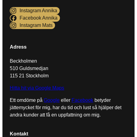
Instagram Annika
Facebook Annika
Instagram Mats
Denna webbplats använder Akismet för att minska
skräppost.
Lär dig om hur din kommentarsdata
Adress
bearbetas
.
Beckholmen
510 Guldsmedjan
115 21 Stockholm
Hitta hit via Google Maps
Ett omdöme på
Google
eller
Facebook
betyder
jättemycket för mig, har du tid och lust så hjälper det
andra kunder att få en uppfattning om mig.
Kontakt