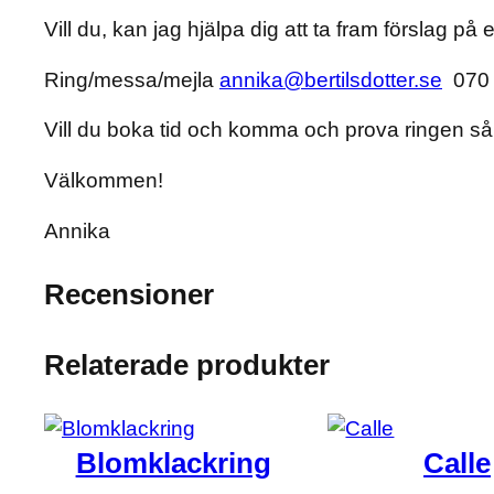
Vill du, kan jag hjälpa dig att ta fram förslag på 
Ring/messa/mejla
annika@bertilsdotter.se
070 
Vill du boka tid och komma och prova ringen så
Välkommen!
Annika
Recensioner
0 recensioner av Ludwig
Relaterade produkter
Bli först med att recensera ”Lud
Blomklackring
Calle
Din e-postadress kommer inte publiceras.
Oblig