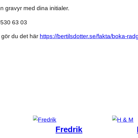
en gravyr med dina initialer.
530 63 03
 gör du det här
https://bertilsdotter.se/fakta/boka-rad
wig”
Fredrik
atoriska fält är märkta
*