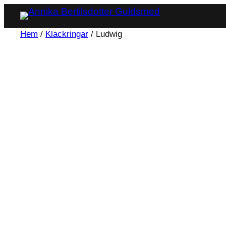
Hoppa
till
Hem
/
Klackringar
/ Ludwig
innehåll