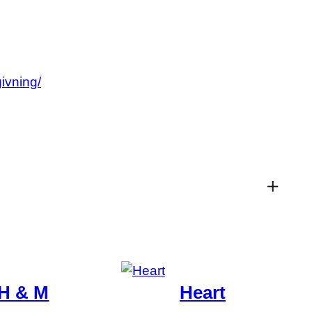
givning/
H & M
Heart