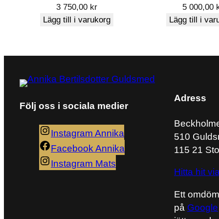
3 750,00
kr
5 000,00
Ditt betyg
*
Lägg till i varukorg
Lägg till i va
Din recension
*
Adress
Följ oss i sociala medier
Namn
*
Beckholm
Instagram Annika
510 Gulds
Facebook Annika
115 21 St
E-post
*
Instagram Mats
Hitta hit 
Ett omdö
på
Google
Denna webbplats använder Akismet för att min