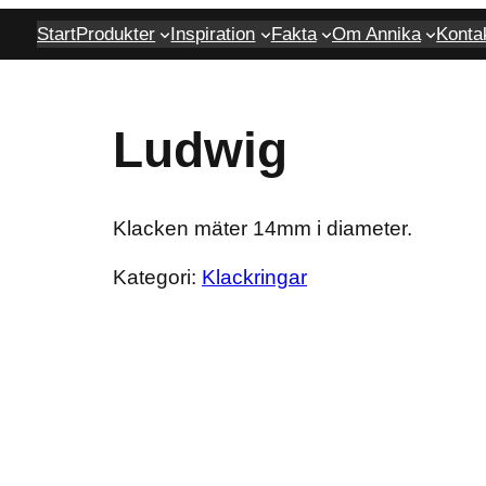
Start
Produkter
Inspiration
Fakta
Om Annika
Konta
Ludwig
Klacken mäter 14mm i diameter.
Kategori:
Klackringar