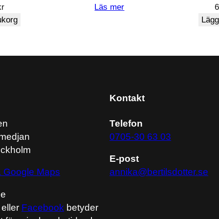
kr
Läs mer
rukorg
Lägg 
Kontakt
en
Telefon
medjan
0705-30 63 03
ockholm
E-post
via Google Maps
annika@bertilsdotter.se
me
eller
Facebook
betyder
ska skräppost.
Lär dig om hur din kommentarsdata b