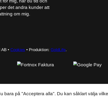
 för mig, har du tid och
lper det andra kunder att
attning om mig.
d AB •
Cookies
• Produktion:
GoldLife
.
du bara på "Acceptera alla". Du kan såklart välja vilk