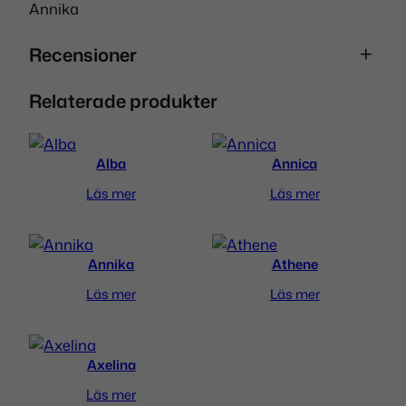
Annika
Recensioner
Relaterade produkter
0 recensioner av Peaceplease
Bli först med att recensera
Alba
Annica
”Peaceplease”
Läs mer
Läs mer
Din e-postadress kommer inte publiceras.
Obligatoriska fält är märkta
*
Annika
Athene
Ditt betyg
*
Läs mer
Läs mer
Din recension
*
Axelina
Läs mer