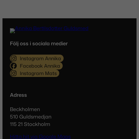
Följ oss i sociala medier
Namn
*
Instagram Annika
Facebook Annika
Instagram Mats
E-post
*
Adress
Beckholmen
Denna webbplats använder Akismet för att
510 Guldsmedjan
minska skräppost.
Lär dig om hur din
115 21 Stockholm
kommentarsdata bearbetas
.
Hitta hit via Google Maps