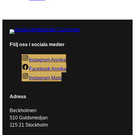
Namn
*
Följ oss i sociala medier
E-post
*
Instagram Annika
Facebook Annika
Instagram Mats
Denna webbplats använder Akismet för att minska
skräppost.
Lär dig om hur din kommentarsdata
bearbetas
.
Adress
Beckholmen
510 Guldsmedjan
115 21 Stockholm