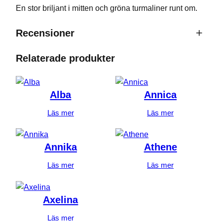
En stor briljant i mitten och gröna turmaliner runt om.
Recensioner
0 recensioner av Briljant gröna
Relaterade produkter
turmaliner
Bli först med att recensera ”Briljant
Alba
Annica
gröna turmaliner”
Läs mer
Läs mer
Din e-postadress kommer inte publiceras.
Obligatoriska fält är märkta
*
Annika
Athene
Ditt betyg
*
Läs mer
Läs mer
Din recension
*
Axelina
Läs mer