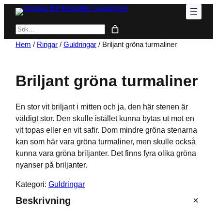
Hoppa
till
Sök
innehåll
Hem
/
Ringar
/
Guldringar
/ Briljant gröna turmaliner
Briljant gröna turmaliner
En stor vit briljant i mitten och ja, den här stenen är
väldigt stor. Den skulle istället kunna bytas ut mot en
vit topas eller en vit safir. Dom mindre gröna stenarna
kan som här vara gröna turmaliner, men skulle också
kunna vara gröna briljanter. Det finns fyra olika gröna
nyanser på briljanter.
Kategori:
Guldringar
Beskrivning