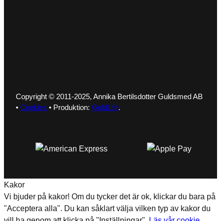
Copyright © 2011-2025, Annika Bertilsdotter Guldsmed AB
•
Cookies
• Produktion:
GoldLife
.
Kakor
Vi bjuder på kakor! Om du tycker det är ok, klickar du bara på
"Acceptera alla". Du kan såklart välja vilken typ av kakor du
vill ha genom att klicka på "Inställningar".
Läs vår cookie