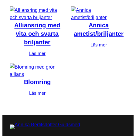
Ditt betyg
*
Din recension
*
Alliansring med
Annica
vita och svarta
ametist/briljanter
briljanter
Läs mer
Läs mer
Namn
*
Blomring
Läs mer
E-post
*
Denna webbplats använder Akismet för att minska