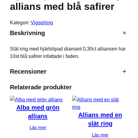
allians med blå safirer
Kategori:
Vigselring
Beskrivning
Slät ring med hjärtslipad diamant 0,30ct alliansen har
10st blå safirer infattade i faden.
Recensioner
0 recensioner av Hjärtslipad
Relaterade produkter
diamantring, allians med blå safirer
Alba med grön
Bli först med att recensera ”Hjärtslipad
Allians med en
allians
diamantring, allians med blå safirer”
slät ring
Läs mer
Din e-postadress kommer inte publiceras.
Läs mer
Obligatoriska fält är märkta
*