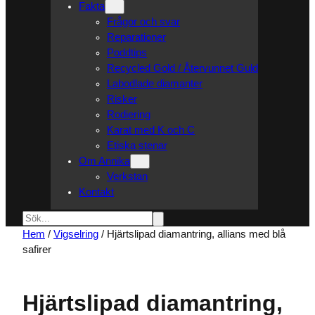
Fakta
Frågor och svar
Reparationer
Poddtips
Recycled Gold / Återvunnet Guld
Labodlade diamanter
Risker
Rodiering
Karat med K och C
Etiska stenar
Om Annika
Verkstan
Kontakt
Sök
Hem
/
Vigselring
/ Hjärtslipad diamantring, allians med blå
safirer
Hjärtslipad diamantring,