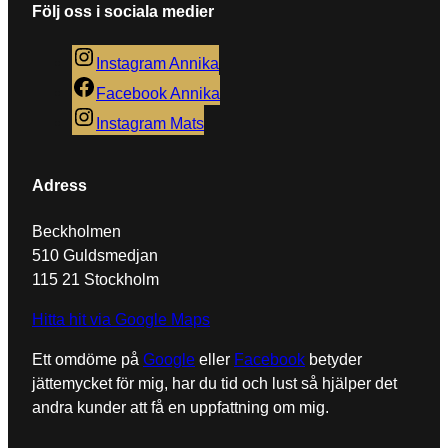
skräppost.
Lär dig om hur din kommentarsdata
Följ oss i sociala medier
bearbetas
.
Instagram Annika
Facebook Annika
Instagram Mats
Adress
Beckholmen
510 Guldsmedjan
115 21 Stockholm
Hitta hit via Google Maps
Ett omdöme på
Google
eller
Facebook
betyder
jättemycket för mig, har du tid och lust så hjälper det
andra kunder att få en uppfattning om mig.