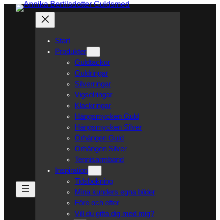
Hoppa
till
innehåll
Start
Produkter
Guldtackor
Guldringar
Silverringar
Vigselringar
Klackringar
Hängsmycken Guld
Hängsmycken Silver
Örhängen Guld
Örhängen Silver
Tennisarmband
Inspiration
Tidsbokning
Mina kunders egna bilder
Före och efter
Vill du gifta dig med mig?