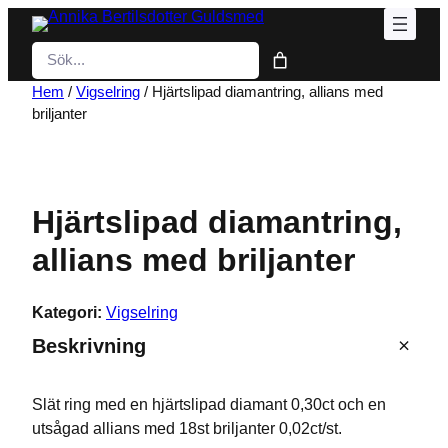
Hoppa
till
Sök
innehåll
Hem
/
Vigselring
/ Hjärtslipad diamantring, allians med
briljanter
Hjärtslipad diamantring,
allians med briljanter
Kategori:
Vigselring
Beskrivning
Slät ring med en hjärtslipad diamant 0,30ct och en
utsågad allians med 18st briljanter 0,02ct/st.