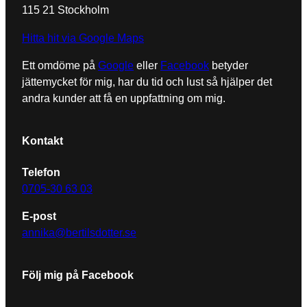
besök. Om
115 21 Stockholm
du nekar de
här kakorna
Hitta hit via Google Maps
kommer
viss
Ett omdöme på
Google
eller
Facebook
betyder
funktionalitet
jättemycket för mig, har du tid och lust så hjälper det
att försvinna
från
andra kunder att få en uppfattning om mig.
hemsidan.
Kontakt
Marknadsföring
Genom att dela
Telefon
med dig av dina
0705-30 63 03
intressen och
ditt beteende när
E-post
du surfar ökar
annika@bertilsdotter.se
du chansen att
få se personligt
anpassat
innehåll och
Följ mig på Facebook
erbjudanden.