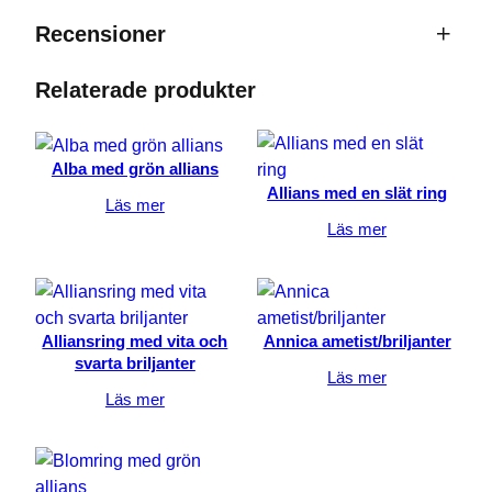
Recensioner
Relaterade produkter
0 recensioner av Hjärtslipad
diamantring, allians med briljanter
Alba med grön allians
Bli först med att recensera ”Hjärtslipad
Allians med en slät ring
Läs mer
diamantring, allians med briljanter”
Läs mer
Din e-postadress kommer inte publiceras.
Nödvändiga
Obligatoriska fält är märkta
*
Dessa kakor
går inte att
Ditt betyg
*
Alliansring med vita och
Annica ametist/briljanter
välja bort. De
svarta briljanter
behövs för
Läs mer
att hemsidan
Läs mer
Din recension
*
över huvud
taget ska
fungera.