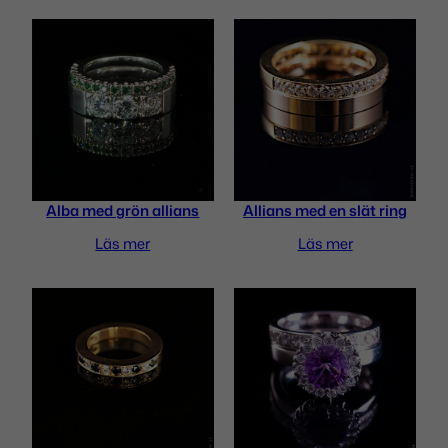
Bli först med att recensera
”Regnbågsbriljanter”
Din e-postadress kommer inte publiceras.
Obligatoriska fält är märkta
*
Ditt betyg
*
Alba med grön allians
Allians med en slät ring
Läs mer
Läs mer
Din recension
*