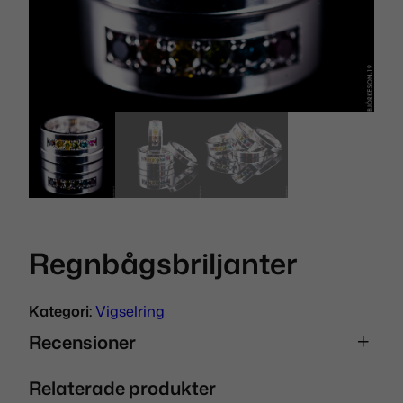
Regnbågsbriljanter
Kategori:
Vigselring
Recensioner
Relaterade produkter
0 recensioner av Regnbågsbriljanter