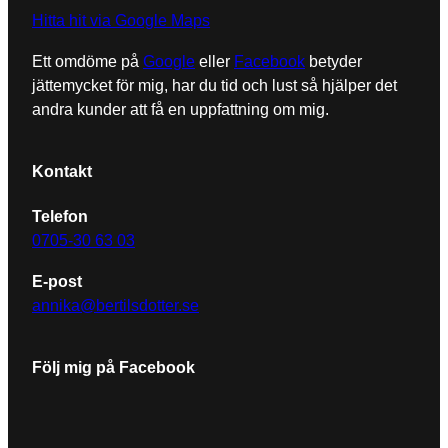
besök. Om
Hitta hit via Google Maps
du nekar de
här kakorna
Ett omdöme på
Google
eller
Facebook
betyder
kommer
jättemycket för mig, har du tid och lust så hjälper det
viss
funktionalitet
andra kunder att få en uppfattning om mig.
att försvinna
från
hemsidan.
Kontakt
Telefon
Marknadsföring
0705-30 63 03
Genom att dela
med dig av dina
E-post
intressen och
annika@bertilsdotter.se
ditt beteende när
du surfar ökar
du chansen att
få se personligt
Följ mig på Facebook
anpassat
innehåll och
erbjudanden.