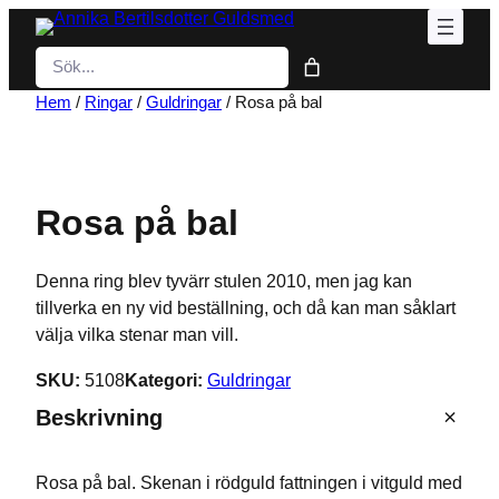
Hoppa
till
Sök
innehåll
Hem
/
Ringar
/
Guldringar
/ Rosa på bal
Rosa på bal
Denna ring blev tyvärr stulen 2010, men jag kan
tillverka en ny vid beställning, och då kan man såklart
välja vilka stenar man vill.
SKU:
5108
Kategori:
Guldringar
Beskrivning
Rosa på bal. Skenan i rödguld fattningen i vitguld med