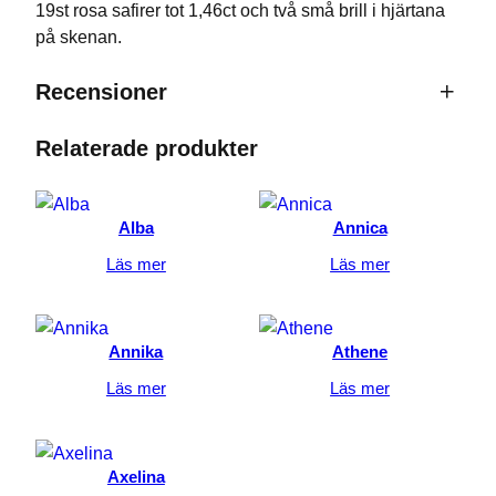
19st rosa safirer tot 1,46ct och två små brill i hjärtana
på skenan.
Recensioner
Relaterade produkter
0 recensioner av Rosa på bal
Bli först med att recensera ”Rosa på
Alba
Annica
bal”
Läs mer
Läs mer
Nödvändiga
Din e-postadress kommer inte publiceras.
Dessa kakor
Obligatoriska fält är märkta
*
går inte att
välja bort. De
Annika
Athene
Ditt betyg
*
behövs för
att hemsidan
Läs mer
Läs mer
över huvud
taget ska
Din recension
*
fungera.
Axelina