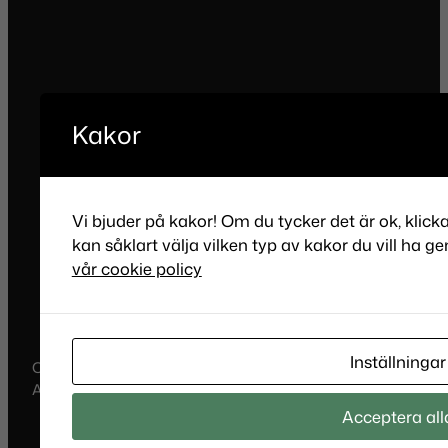
Kakor
Vi bjuder på kakor! Om du tycker det är ok, klick
kan såklart välja vilken typ av kakor du vill ha ge
vår cookie policy
Inställningar
Copyright © 2011-2025, Annika Bertilsdotter Guldsmed
AB •
Cookies
• Produktion:
GoldLife
.
Acceptera all