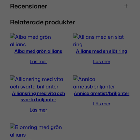
Recensioner
Relaterade produkter
0 recensioner av Rosring med gul allians
Bli först med att recensera ”Rosring
med gul allians”
Alba med grön allians
Allians med en slät ring
Läs mer
Läs mer
Din e-postadress kommer inte publiceras.
Obligatoriska fält är märkta
*
Ditt betyg
*
Alliansring med vita och
Annica ametist/briljanter
svarta briljanter
Din recension
*
Läs mer
Läs mer