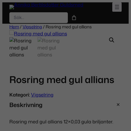
Hoppa
till
Sök
innehåll
Hem
/
Vigselring
/ Rosring med gul allians
Rosring med gul allians
Kategori:
Vigselring
Beskrivning
Rosring med gul allians 12×0,03 gula briljanter.